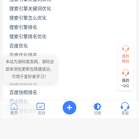
哥
搜索引擎关键词优化
搜索引擎怎么优化
搜索引擎排名
直
接
搜索引擎排名优化
说
出
百度优化
您
百度优化排名
的
我的
需
微信
本站为源码首发网，源码全
百度关键词优化
求！
部亲测包更新包搭建成功，
切
百度关键词优化公司
可用于爱好者学习！
记！
我的
百度快照优化
带
QQ
上
百度快照排名
资
源
百度排名
连
百度排名优化
接
首页
签到
切换
客服
与
百度搜索引擎优化
问
题！
百度网站优化