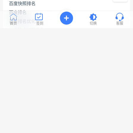
上
百度快照排名
资
源
百度排名
连
百度排名优化
接
首页
签到
切换
客服
与
百度搜索引擎优化
问
题！
百度网站优化
网站seo优化
工
网站优化公司
作
时
网站优化排名
间:
9:30-
网站优化推广
23:3
网站优化软件
网站关键词优化
网站搜索引擎优化