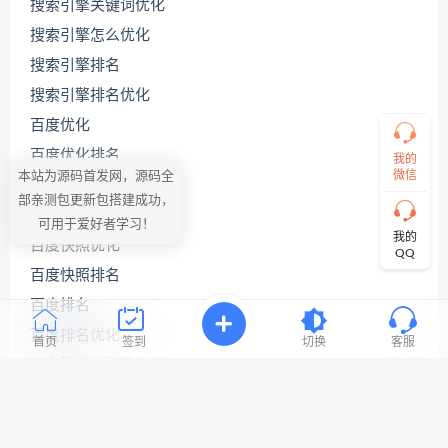
搜索引擎关键词优化
搜索引擎怎么优化
搜索引擎排名
直
接
搜索引擎排名优化
说
出
百度优化
您
百度优化排名
的
我的
需
微信
本站为源码首发网，源码全
百度关键词优化
求！
部亲测包更新包搭建成功，
切
百度关键词优化公司
可用于爱好者学习！
记！
我的
百度快照优化
带
QQ
上
百度快照排名
资
源
百度排名
连
百度排名优化
接
首页
签到
切换
客服
与
百度搜索引擎优化
问
题！
百度网站优化
网站seo优化
工