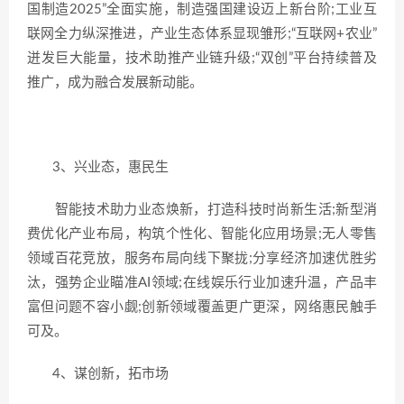
国制造2025”全面实施，制造强国建设迈上新台阶;工业互
联网全力纵深推进，产业生态体系显现雏形;“互联网+农业”
迸发巨大能量，技术助推产业链升级;“双创”平台持续普及
推广，成为融合发展新动能。
3、兴业态，惠民生
智能技术助力业态焕新，打造科技时尚新生活;新型消
费优化产业布局，构筑个性化、智能化应用场景;无人零售
领域百花竞放，服务布局向线下聚拢;分享经济加速优胜劣
汰，强势企业瞄准AI领域;在线娱乐行业加速升温，产品丰
富但问题不容小觑;创新领域覆盖更广更深，网络惠民触手
可及。
4、谋创新，拓市场