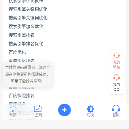
搜索引擎优化教程
源
码
搜索引擎关键词优化
哥
搜索引擎关键词优化
搜索引擎怎么优化
搜索引擎排名
直
接
搜索引擎排名优化
说
出
百度优化
您
百度优化排名
的
我的
需
微信
本站为源码首发网，源码全
百度关键词优化
求！
部亲测包更新包搭建成功，
切
百度关键词优化公司
可用于爱好者学习！
记！
我的
百度快照优化
带
QQ
上
百度快照排名
资
源
百度排名
连
百度排名优化
接
首页
签到
切换
客服
与
百度搜索引擎优化
问