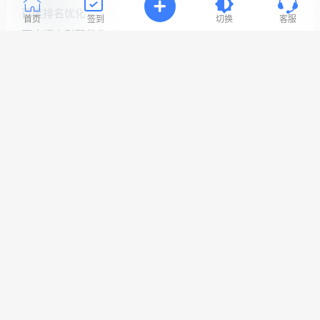
连
百度排名优化
接
首页
签到
切换
客服
与
百度搜索引擎优化
问
题！
百度网站优化
网站seo优化
工
网站优化公司
作
时
网站优化排名
间:
9:30-
网站优化推广
23:3
网站优化软件
网站关键词优化
网站搜索引擎优化
Copyright © 2022 易速网站优化公司
网站地图
鲁ICP备18058483号-1