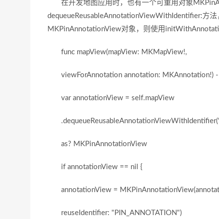
在开发地图应用时，也有一个可重用对象MKPinAnn
dequeueReusableAnnotationViewWithIdent
MKPinAnnotationView对象，则使用initWithAnnot
func mapView(mapView: MKMapView!,
viewForAnnotation annotation: MKAnnotation!) -
var annotationView = self.mapView
.dequeueReusableAnnotationViewWithIdentifier
as? MKPinAnnotationView
if annotationView == nil {
annotationView = MKPinAnnotationView(annotatio
reuseIdentifier: "PIN_ANNOTATION")