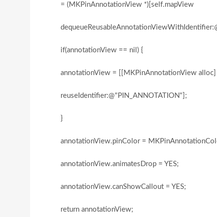
= (MKPinAnnotationView *)[self.mapView
dequeueReusableAnnotationViewWithIdentifier
if(annotationView == nil) {
annotationView = [[MKPinAnnotationView alloc] i
reuseIdentifier:@"PIN_ANNOTATION"];
}
annotationView.pinColor = MKPinAnnotationColo
annotationView.animatesDrop = YES;
annotationView.canShowCallout = YES;
return annotationView;