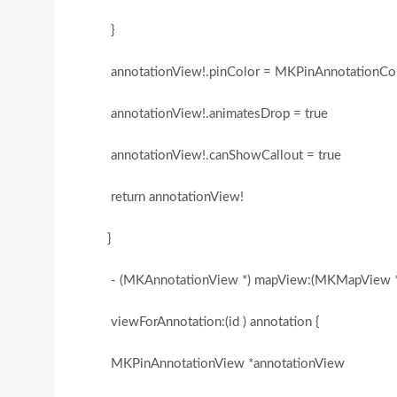
}
annotationView!.pinColor = MKPinAnnotationCol
annotationView!.animatesDrop = true
annotationView!.canShowCallout = true
return annotationView!
}
- (MKAnnotationView *) mapView:(MKMapView 
viewForAnnotation:(id
) annotation {
MKPinAnnotationView *annotationView