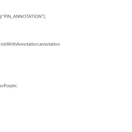
:@"PIN_ANNOTATION"];
nitWithAnnotation:annotation
rPurple;