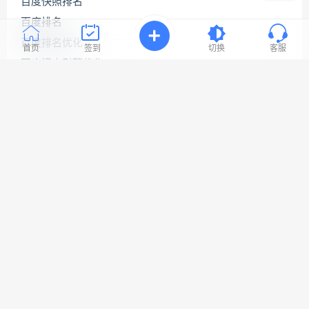
百度快照排名
资
源
百度排名
连
百度排名优化
接
首页
签到
切换
客服
与
百度搜索引擎优化
问
题！
百度网站优化
网站seo优化
工
网站优化公司
作
时
网站优化排名
间:
9:30-
网站优化推广
23:3
网站优化软件
网站关键词优化
网站搜索引擎优化
Copyright © 2022 易速网站优化公司
网站地图
鲁ICP备18058483号-1