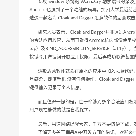
专攻 window 系统的 WannaCry 勒索蠕
Android 也遇到了一个难缠的病毒，加州大学最近给出
遭遇一款名为 Cloak and Dagger 恶意软件的恶意攻
研究人员表示，Cloak and Dagger并非透过
的合法应用权限，从而再取得Android机内部份使用权限，
top）及BIND_ACCESSIBILITY_SERVICE（
按键令用户错误开放应用权限，最后再成功取得装置
这款恶意软件就会在原本的应用中加入恶意代码，然后执
旦感染，即使手机 没有任何操作，Cloak and D
键盘输入记录等个人信息。
而且值得一提的是，由于牵涉到多个合法应用权限
用户现在能做的就是自我保护。
最后，易速网络提醒大家，千万不要随便下载、
了解更多关于
南昌APP开发
方面的资讯，欢迎来