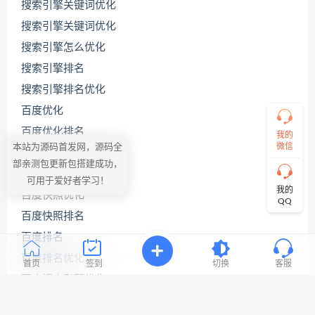
码
搜索引擎关键词优化
哥
搜索引擎关键词优化
搜索引擎怎么优化
搜索引擎排名
直
接
搜索引擎排名优化
说
出
百度优化
您
百度优化排名
的
我的
需
微信
本站为源码首发网，源码全
百度关键词优化
求！
部亲测包更新包搭建成功，
切
百度关键词优化公司
可用于爱好者学习！
记！
我的
百度快照优化
带
QQ
上
百度快照排名
资
源
百度排名
连
百度排名优化
接
首页
签到
切换
客服
与
百度搜索引擎优化
问
题！
百度网站优化