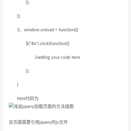
});
});
3、window.onload = function(){
$("#a").click(function(){
//adding your code here
});
}
html代码为
且页面需要引用jquery的js文件