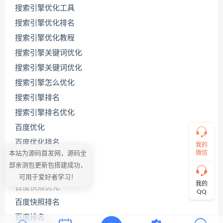
搜索引擎优化工具
搜索引擎优化排名
联
系
搜索引擎优化教程
源
码
搜索引擎关键词优化
哥
搜索引擎关键词优化
搜索引擎怎么优化
搜索引擎排名
直
接
搜索引擎排名优化
说
出
百度优化
您
百度优化排名
的
我的
需
微信
本站为源码首发网，源码全
百度关键词优化
求！
部亲测包更新包搭建成功，
切
百度关键词优化公司
可用于爱好者学习！
记！
我的
百度快照优化
带
QQ
上
百度快照排名
资
源
百度排名