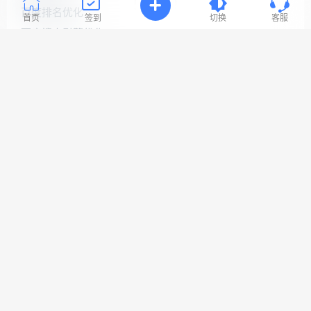
连
百度排名优化
接
首页
签到
切换
客服
与
百度搜索引擎优化
问
题！
百度网站优化
网站seo优化
工
网站优化公司
作
时
网站优化排名
间:
9:30-
网站优化推广
23:3
网站优化软件
网站关键词优化
网站搜索引擎优化
Copyright © 2022 易速网站优化公司
网站地图
鲁ICP备18058483号-1