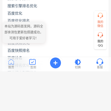
接
搜索引擎排名优化
说
出
百度优化
您
百度优化排名
的
我的
需
微信
本站为源码首发网，源码全
百度关键词优化
求！
部亲测包更新包搭建成功，
切
百度关键词优化公司
可用于爱好者学习！
记！
我的
百度快照优化
带
QQ
上
百度快照排名
资
源
百度排名
连
百度排名优化
接
首页
签到
切换
客服
与
百度搜索引擎优化
问
题！
百度网站优化
网站seo优化
工
网站优化公司
作
时
网站优化排名
间:
9:30-
网站优化推广