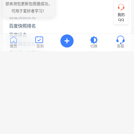
求！
部亲测包更新包搭建成功，
切
百度关键词优化公司
可用于爱好者学习！
记！
我的
百度快照优化
带
QQ
上
百度快照排名
资
源
百度排名
连
百度排名优化
接
首页
签到
切换
客服
与
百度搜索引擎优化
问
题！
百度网站优化
网站seo优化
工
网站优化公司
作
时
网站优化排名
间:
9:30-
网站优化推广
23:3
网站优化软件
网站关键词优化
网站搜索引擎优化