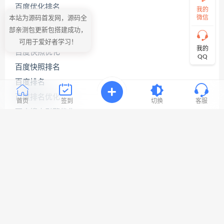
百度优化排名
的
我的
需
微信
本站为源码首发网，源码全
百度关键词优化
求！
部亲测包更新包搭建成功，
切
百度关键词优化公司
可用于爱好者学习！
记！
我的
百度快照优化
带
QQ
上
百度快照排名
资
源
百度排名
连
百度排名优化
接
首页
签到
切换
客服
与
百度搜索引擎优化
问
题！
百度网站优化
网站seo优化
工
网站优化公司
作
时
网站优化排名
间:
9:30-
网站优化推广
23:3
网站优化软件
网站关键词优化