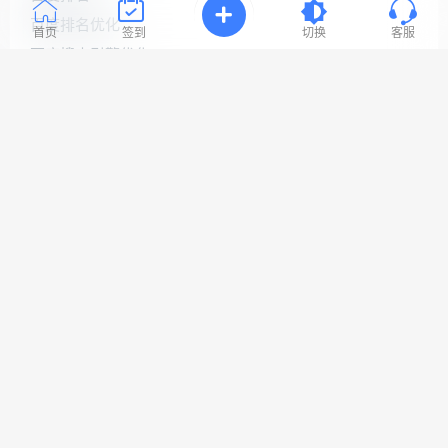
连
百度排名优化
接
首页
签到
切换
客服
与
百度搜索引擎优化
问
题！
百度网站优化
网站seo优化
工
网站优化公司
作
时
网站优化排名
间:
9:30-
网站优化推广
23:3
网站优化软件
网站关键词优化
网站搜索引擎优化
Copyright © 2022 易速网站优化公司
网站地图
鲁ICP备18058483号-1