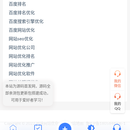
百度排名
联
百度排名优化
系
源
百度搜索引擎优化
码
百度网站优化
哥
网站seo优化
网站优化公司
直
网站优化排名
接
说
网站优化推广
出
网站优化软件
您
的
我的
网站关键词优化
需
微信
本站为源码首发网，源码全
求！
网站搜索引擎优化
部亲测包更新包搭建成功，
切
可用于爱好者学习！
记！
我的
带
QQ
上
资
源
Copyright © 2022 易速网站优化公司
网站地图
鲁ICP备18058483号-1
连