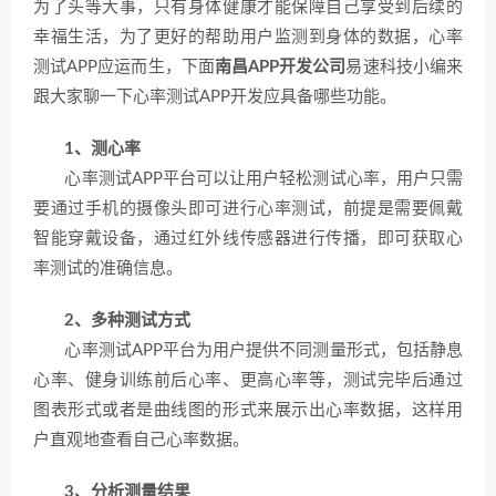
为了头等大事，只有身体健康才能保障自己享受到后续的
幸福生活，为了更好的帮助用户监测到身体的数据，心率
测试APP应运而生，下面
南昌APP开发公司
易速科技小编来
跟大家聊一下心率测试APP开发应具备哪些功能。
1、测心率
心率测试APP平台可以让用户轻松测试心率，用户只需
要通过手机的摄像头即可进行心率测试，前提是需要佩戴
智能穿戴设备，通过红外线传感器进行传播，即可获取心
率测试的准确信息。
2、多种测试方式
心率测试APP平台为用户提供不同测量形式，包括静息
心率、健身训练前后心率、更高心率等，测试完毕后通过
图表形式或者是曲线图的形式来展示出心率数据，这样用
户直观地查看自己心率数据。
3、分析测量结果