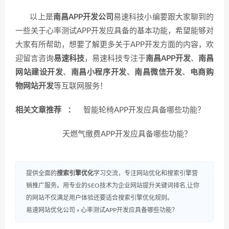
以上是
南昌APP开发公司
易速科技小编要跟大家聊到的
一些关于心率测试APP开发应具备的基本功能，希望能够对
大家有所帮助，想要了解更多关于APP开发方面的内容，欢
迎留言咨询
易速科技
，易速科技专注于
南昌APP开发
、
南昌
网站建设开发
、
南昌小程序开发
、
南昌微信开发
、
电商购
物网站开发
等互联网服务！
相关文章推荐 ：
智能轮椅APP开发应具备哪些功能？
天燃气缴费APP开发应具备哪些功能？
提供全面的
搜索引擎优化
学习交流，专注网站优化和搜索引擎营
销推广服务。用专业的SEO技术为企业网站提升关键词排名,让你
的网站不仅满足用户体验还要适合搜索引擎优化规则。
易速网站优化公司
»
心率测试APP开发应具备哪些功能？