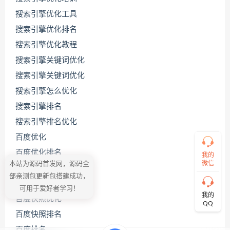
搜索引擎优化工具
搜索引擎优化排名
联
系
搜索引擎优化教程
源
码
搜索引擎关键词优化
哥
搜索引擎关键词优化
搜索引擎怎么优化
搜索引擎排名
直
接
搜索引擎排名优化
说
出
百度优化
您
百度优化排名
的
我的
需
微信
本站为源码首发网，源码全
百度关键词优化
求！
部亲测包更新包搭建成功，
切
百度关键词优化公司
可用于爱好者学习！
记！
我的
百度快照优化
带
QQ
上
百度快照排名
资
源
百度排名