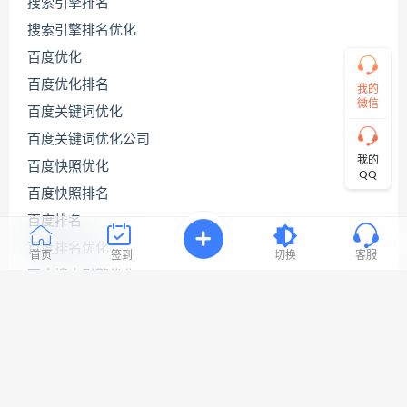
搜索引擎排名
直
接
搜索引擎排名优化
说
出
百度优化
您
百度优化排名
的
我的
需
微信
百度关键词优化
求！
切
百度关键词优化公司
记！
我的
百度快照优化
带
QQ
上
百度快照排名
资
源
百度排名
连
百度排名优化
接
首页
签到
切换
客服
与
百度搜索引擎优化
问
题！
百度网站优化
网站seo优化
工
网站优化公司
作
时
网站优化排名
间: