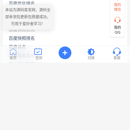
百度优化排名
的
我的
需
微信
本站为源码首发网，源码全
百度关键词优化
求！
部亲测包更新包搭建成功，
切
百度关键词优化公司
可用于爱好者学习！
记！
我的
百度快照优化
带
QQ
上
百度快照排名
资
源
百度排名
连
百度排名优化
接
首页
签到
切换
客服
与
百度搜索引擎优化
问
题！
百度网站优化
网站seo优化
工
网站优化公司
作
时
网站优化排名
间:
9:30-
网站优化推广
23:3
网站优化软件
网站关键词优化