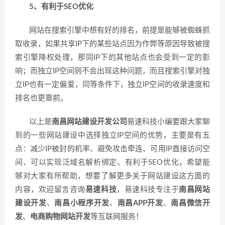
5、有利于SEO优化
网站在搜索引擎中想有好的排名，前提是能够被蜘蛛抓
取收录，如果共享IP下的某些站点因为作弊等原因导致被搜
索引擎降权处理，那同IP下的其他站点也会受到一定的影
响；而独立IP空间则不会出现这种问题，而且搜索引擎对独
立IP也有一定偏爱，同等条件下，独立IP空间的收录速度和
排名也更靠前。
以上是
南昌网站建设开发公司
易速科技小编要跟大家聊
到的一些网站建设中选择独立IP空间的优势，主要是有五
点：减少IP被封的机率、避免攻击牵连、可用IP直接访问空
间、可以实现泛域名解析绑定、有利于SEO优化，希望能
够对大家有所帮助，想要了解更多关于网站建设这方面的
内容，欢迎留言咨询
易速科技
，易速科技专注于
南昌网站
建设开发
、
南昌小程序开发
、
南昌APP开发
、
南昌微信开
发
、
电商购物网站开发
等互联网服务！