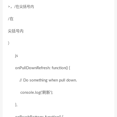
>，
/在
尖括号内
/在
尖括号内
）
js
onPullDownRefresh: function() {
// Do something when pull down.
console.log('刷新');
},