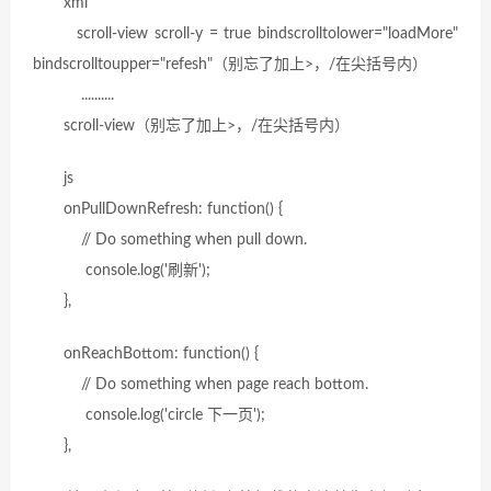
xml
scroll-view scroll-y = true bindscrolltolower="loadMore"
bindscrolltoupper="refesh"
（别忘了加上
>，
/在
尖括号内
）
..........
scroll-view
（别忘了加上
>，
/在
尖括号内
）
js
onPullDownRefresh: function() {
// Do something when pull down.
console.log('刷新');
},
onReachBottom: function() {
// Do something when page reach bottom.
console.log('circle 下一页');
},