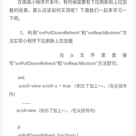
在南昌小程序开发中，有时候需要有下拉刷新和上拉加
载的效果。那么这该如何实现呢？下面我们一起来学习一
下吧。
1、利用"onPullDownRefresh"和"onReachBottom"方
法实现小程序下拉刷新上拉加载
在js文件里直接
写"onPullDownRefresh"和"onReachBottom"方法即可；
xml
scroll-view scroll-y = true
（别忘了加上<
>，
/在
尖括号
内
）
.........
scroll-view（别忘了加上
<
>，/在
尖括号内）
js
onPullDownRefresh: function() {