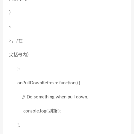
）
<
>，/在
尖括号内）
js
onPullDownRefresh: function() {
// Do something when pull down.
console.log('刷新');
},