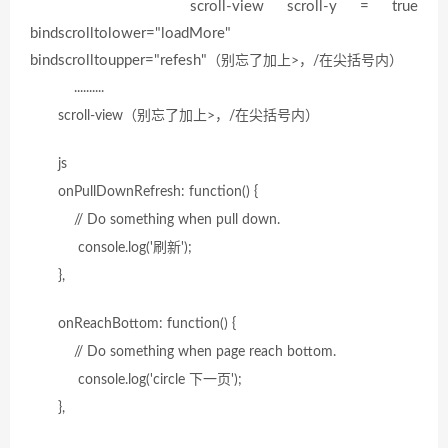
scroll-view scroll-y = true
bindscrolltolower="loadMore"
bindscrolltoupper="refesh"
（别忘了加上
>，
/在
尖括号内
）
..........
scroll-view
（别忘了加上
>，
/在
尖括号内
）
js
onPullDownRefresh: function() {
// Do something when pull down.
console.log('刷新');
},
onReachBottom: function() {
// Do something when page reach bottom.
console.log('circle 下一页');
},