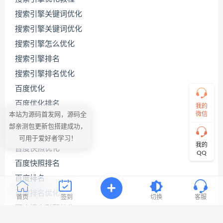
源
码
搜索引擎关键词优化
哥
搜索引擎关键词优化
搜索引擎怎么优化
搜索引擎排名
直
接
搜索引擎排名优化
说
出
百度优化
您
百度优化排名
的
我的
需
微信
本站为源码首发网，源码全
百度关键词优化
求！
部亲测包更新包搭建成功，
切
百度关键词优化公司
可用于爱好者学习！
记！
我的
百度快照优化
带
QQ
上
百度快照排名
资
源
百度排名
连
百度排名优化
接
首页
签到
切换
客服
与
百度搜索引擎优化
问
题！